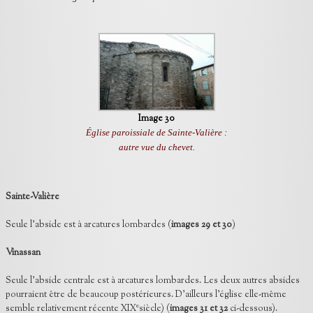
Image 30
Église paroissiale de Sainte-Valière :
autre vue du chevet.
Sainte-Valière
Seule l’abside est à arcatures lombardes (
images 29 et 30
)
Vinassan
Seule l’abside centrale est à arcatures lombardes. Les deux autres absides
pourraient être de beaucoup postérieures. D’ailleurs l’église elle-même
e
semble relativement récente XIX
siècle) (
images 31 et 32
ci-dessous).