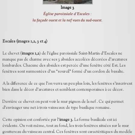
Image 3
Église paroissiale d’Escales :
la façade ouest et la nef vues du sud-ouest.
Escales (images 1,2, 3 et 4)
Le chevet (
images 1,2
) de l’église paroissiale Saint-Martin d’Escales ne
manque pas de charme avec ses 3 absides accolées décorées d’arcatures
lombardes. Chacune des absides est percée d’une fenêtre côté Est. Les
fenêtres sont surmontées d’un “sourcil” formé d’un cordon de basalte.
A la difference de ce que l’on verra un peu plus loin, les fenêtres s’inscrivent
bien dans le décor d’arcatures et semblent contemporaines à ce décor.
Derrière ce chevet on peut voir le mur pignon de la nef . Ce qui permet
d’envisager une net à trois vaisseaux de type basilique romaine.
Cette opinion est confortée par l’
image 3
. La forme basilicale est ici
évidente. On voit même, tout au fond, les trois fenêtres situées sur le mur
gouttereau du vaisseau central. Ces fenêtres sont caractéritiques du modèle