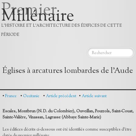
Premier
Millénaire
L'HISTOIRE ET L'ARCHITECTURE DES ÉDIFICES DE CETTE
PÉRIODE
Accueil
Églises à arcatures lombardes de l'Aude
Histoire
Datation
•
France
•
Occitanie
•
Article précédent
•
Article suivant
Monuments
Escales, Montbrun (N. D. du Colombier), Ouveillan, Pouzzols, Saint-Couat,
Bibliographie
Sainte-Valière, Vinassan, Lagrasse (Abbaye Sainte-Marie)
Contact
Les édifices décrits ci-dessous ont été identifiés comme susceptibles d’être
datés du premier millénaire.