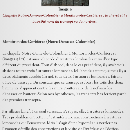
Image 9
Chapelle Notre-Dame-de-Colombier à Montbrun-les-Corbières : le chevet et l e
bas-côté nord du transept vu du nord-est.
Montbrun-des-Corbières (Notre-Dame-de-Colombier)
La chapelle Notre-Dame-de-Colombier à Montbrun-des-Corbières :
(
images 5 à 11
) est aussi décorée d’arcatures lombardes mais d’un type
différent du précédent. Tout d’abord, dans le cas précédent, il y avait trois
absides toutes trois à arcatures lombardes. Ici l’abside est unique mais il y a
deux bâtiments accolés à la nef, tous deux à arcatures lombardes, faisant
office de transept. On constate que ce transept est bas : les toits des deux
bâtiments s’appuient contre les murs gouttereaux de la nef sans les
dépasser en hauteur. Selon nos hypotheses, les transepts bas feraient partie
des premiers transepts.
Par ailleurs la nef, à un seul vaisseau, n’est pas, elle, à arcatures lombardes.
Très probablement cette nef est antérieure aux constructions à arcatures
lombardes qui l’enserrent. Mais il s’agit d’une hypothèse à verifier pas
l’axamen détaillé des constructions et la visite de l’intérieur de l’édifice.