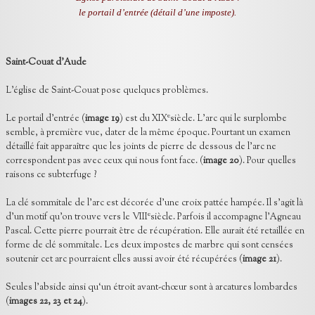
le portail d’entrée (détail d’une imposte).
Saint-Couat d’Aude
L’église de Saint-Couat pose quelques problèmes.
e
Le portail d’entrée (
image 19
) est du XIX
siècle. L’arc qui le surplombe
semble, à première vue, dater de la même époque. Pourtant un examen
détaillé fait apparaître que les joints de pierre de dessous de l’arc ne
correspondent pas avec ceux qui nous font face. (
image 20
). Pour quelles
raisons ce subterfuge ?
La clé sommitale de l’arc est décorée d’une croix pattée hampée. Il s’agit là
e
d’un motif qu’on trouve vers le VIII
siècle. Parfois il accompagne l’Agneau
Pascal. Cette pierre pourrait être de récupération. Elle aurait été retaillée en
forme de clé sommitale. Les deux impostes de marbre qui sont censées
soutenir cet arc pourraient elles aussi avoir été récupérées (
image 21
).
Seules l’abside ainsi qu‘un étroit avant-chœur sont à arcatures lombardes
(
images 22, 23 et 24
).