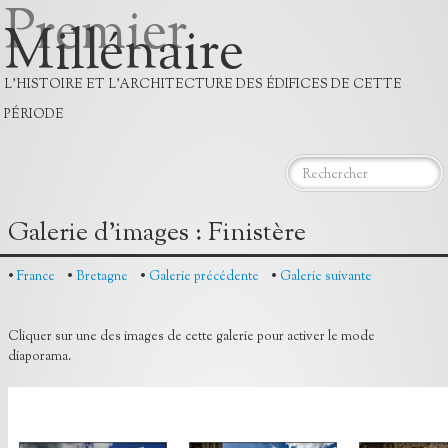
Premier
Millénaire
L'HISTOIRE ET L'ARCHITECTURE DES ÉDIFICES DE CETTE
PÉRIODE
Accueil
Galerie d'images : Finistère
Histoire
•
France
•
Bretagne
•
Galerie précédente
•
Galerie suivante
Datation
Monuments
Cliquer sur une des images de cette galerie pour activer le mode
diaporama.
Bibliographie
Contact